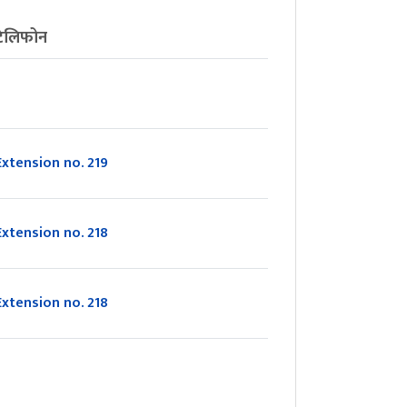
टेलिफोन
इ
Extension no. 219
Extension no. 218
Extension no. 218