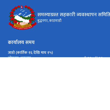
समस्याग्रस्त सहकारी व्यवस्थापन समित
बुद्धनगर, काठमाडौ
कार्यालय समय
जाडो (कार्तिक १६ देखि माघ १५)
९:०० - ४:००
सोमबार-शुक्रबार
गर्मी (माघ १६ देखि कार्तिक १५)
९:०० - ५:००
सोमबार-शुक्रबार