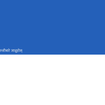
त्रीबारे जान्नुहोस्
 विभाग
िय सहकारी नियमन प्राधिकरण
@gmail.com
०१४७७१९९९, ०१४७७०९३२, ०१४७७०४७४, ०१४७७१६८१