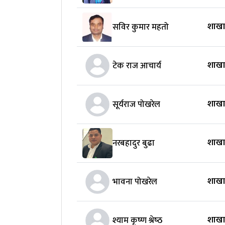
शाखा
सविर कुमार महतो
शाखा
टेक राज आचार्य
शाखा
सूर्यराज पोखरेल
शाखा
नरबहादुर बुढा
शाखा
भावना पोखरेल
शाखा
श्याम कृष्‍ण श्रेष्‍ठ