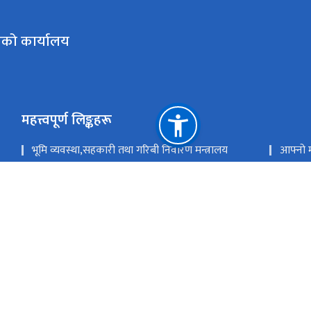
िको कार्यालय
महत्त्वपूर्ण लिङ्कहरू
भूमि व्यवस्था,सहकारी तथा गरिबी निवारण मन्त्रालय
आफ्नो मन्
सगरमाथा सम्बाद
सहकारी
सहकारी प्रशिक्षण तथा अनुसन्धान केन्द्र
राष्ट्र
राष्ट्रिय प्राकृतिक स्रोत तथा वित्त आयोग
बुद्धनगर, काठमाडौ
info@coopmc.gov.np; info.coopmc