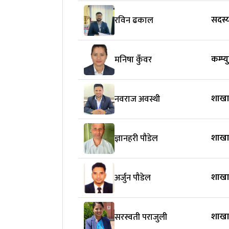
सदस्य
रविन ढकाल
कम्प्
मनिषा कुँवर
शाखा
नवराज अवस्थी
शाखा
ज्ञानहरी पौडेल
शाखा
अर्जुन पौडेल
शाखा
सरस्वती पराजुली