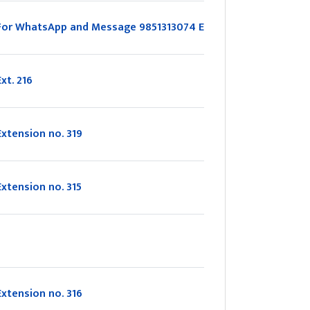
For WhatsApp and Message 9851313074 Extension no. 212
Ext. 216
Extension no. 319
Extension no. 315
Extension no. 316