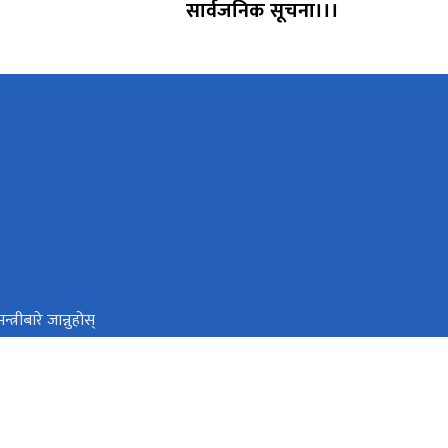
सार्वजनिक सूचना।।।
त्रीबारे जान्नुहोस्
 विभाग
िय सहकारी नियमन प्राधिकरण