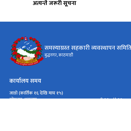
अत्यन्तै जरूरी सूचना
समस्याग्रस्त सहकारी व्यवस्थापन समित
बुद्धनगर, काठमाडौ
कार्यालय समय
जाडो (कार्तिक १६ देखि माघ १५)
९:०० - ४:००
सोमबार-शुक्रबार
गर्मी (माघ १६ देखि कार्तिक १५)
९:०० - ५:००
सोमबार-शुक्रबार